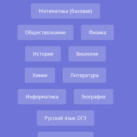
Математика (базовая)
Обществознание
Физика
История
Биология
Химия
Литература
Информатика
География
Русский язык ОГЭ