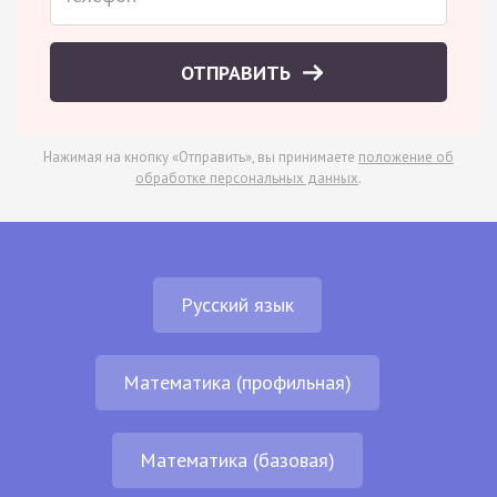
ОТПРАВИТЬ
Нажимая на кнопку «Отправить», вы принимаете
положение об
обработке персональных данных
.
Русский язык
Математика (профильная)
Математика (базовая)