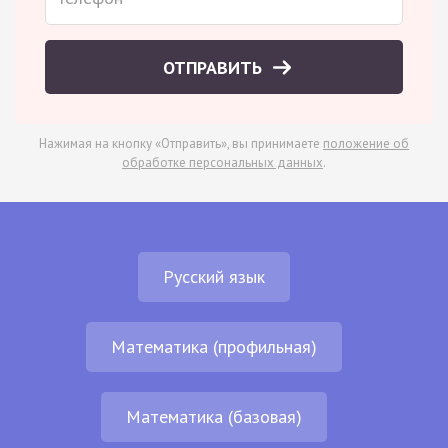
ОТПРАВИТЬ
Нажимая на кнопку «Отправить», вы принимаете
положение об
обработке персональных данных
.
Русский язык
Математика (профильная)
Математика (базовая)