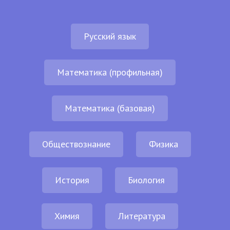
Русский язык
Математика (профильная)
Математика (базовая)
Обществознание
Физика
История
Биология
Химия
Литература