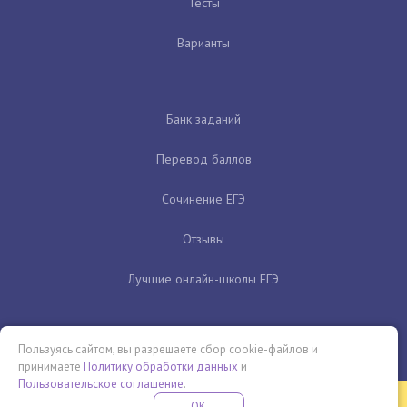
Тесты
Варианты
Банк заданий
Перевод баллов
Сочинение ЕГЭ
Отзывы
Лучшие онлайн-школы ЕГЭ
Пользуясь сайтом, вы разрешаете сбор cookie-файлов и
принимаете
Политику обработки данных
и
Пользовательское соглашение
.
Бесплатная летняя школа
OK