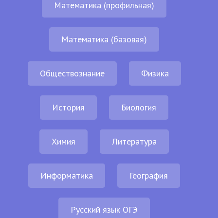
Математика (профильная)
Математика (базовая)
Обществознание
Физика
История
Биология
Химия
Литература
Информатика
География
Русский язык ОГЭ