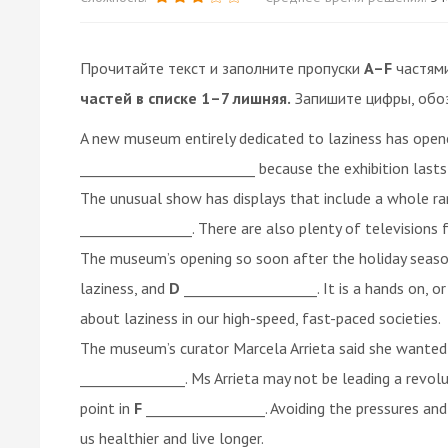
Прочитайте текст и заполните пропуски
A–F
частям
частей в списке 1–7 лишняя.
Запишите цифры, обо
A new museum entirely dedicated to laziness has opene
_________________________ because the exhibition lasts
The unusual show has displays that include a whole r
________________. There are also plenty of televisions
The museum’s opening so soon after the holiday season 
laziness, and
D
___________________. It is a hands on, 
about laziness in our high-speed, fast-paced societies.
The museum’s curator Marcela Arrieta said she wanted 
_______________. Ms Arrieta may not be leading a revol
point in
F
_________________. Avoiding the pressures an
us healthier and live longer.