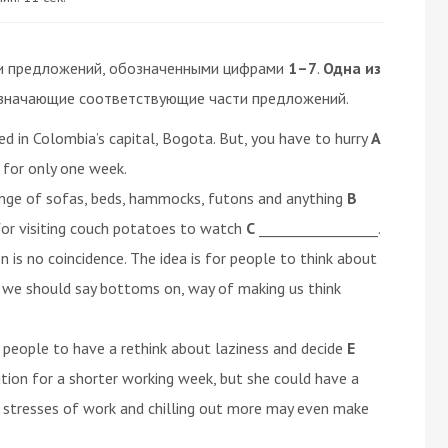
и предложений, обозначенными цифрами
1–7
.
Одна из
значающие соответствующие части предложений.
d in Colombia’s capital, Bogota. But, you have to hurry
A
 for only one week.
ange of sofas, beds, hammocks, futons and anything
B
 for visiting couch potatoes to watch
C
_________________.
is no coincidence. The idea is for people to think about
or we should say bottoms on, way of making us think
people to have a rethink about laziness and decide
E
ution for a shorter working week, but she could have a
d stresses of work and chilling out more may even make