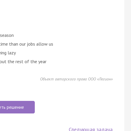
 season
time than our jobs allow us
eing lazy
out the rest of the year
Объект авторского права ООО «Легион»
еть решение
Следующая задача