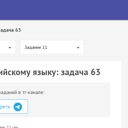
Задача 63
Задание 11
ийскому языку: задача 63
аданий в тг-канале:
треть
ин. 11 сек.