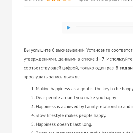
Вы услышите 6 высказываний. Установите соответс
утверждениями, данными в списке
1–7
. Используйт
соответствующей цифрой, только один раз.
В задан
прослушать запись дважды.
Making happiness as a goal is the key to be happy
Dear people around you make you happy.
Happiness is achieved by family relationship and i
Slow lifestyle makes people happy.
Happiness doesn’t last long.
There are many reasons to make happiness a daily