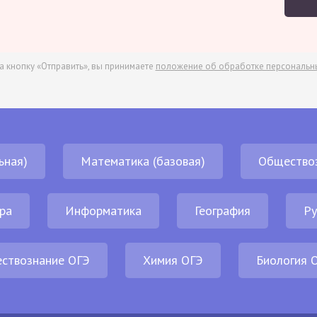
а кнопку «Отправить», вы принимаете
положение об обработке персональн
ьная)
Математика (базовая)
Общество
ра
Информатика
География
Ру
ствознание ОГЭ
Химия ОГЭ
Биология 