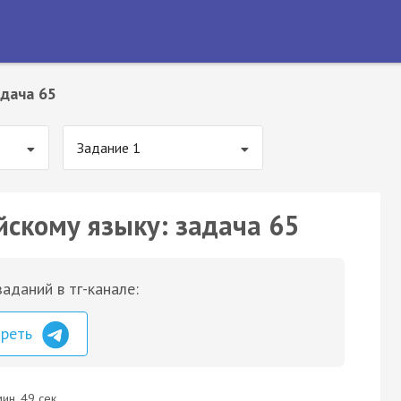
дача 65
Задание 1
йскому языку: задача 65
аданий в тг-канале:
треть
ин. 49 сек.