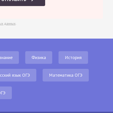
ых данных
.
знание
Физика
История
сский язык ОГЭ
Математика ОГЭ
ОГЭ