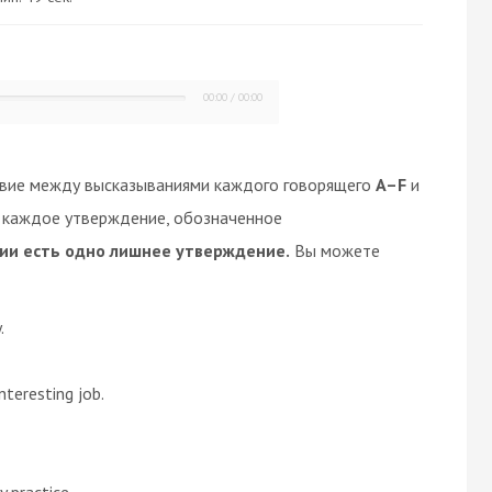
00:00
/
00:00
твие между высказываниями каждого говорящего
A–F
и
е каждое утверждение, обозначенное
ии есть одно лишнее утверждение.
Вы можете
.
nteresting job.
 practice.