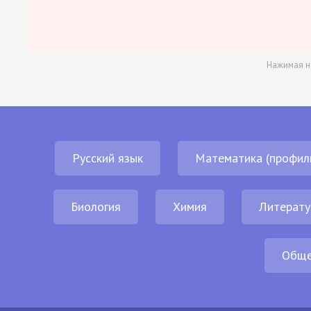
Нажимая н
Русский язык
Математика (профил
Биология
Химия
Литерату
Обще