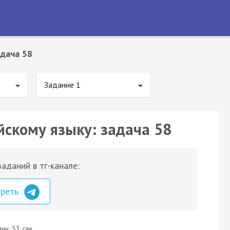
дача 58
Задание 1
йскому языку: задача 58
аданий в тг-канале:
треть
ин. 53 сек.