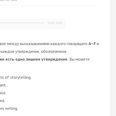
00:00
/
00:00
твие между высказываниями каждого говорящего
A–F
и
е каждое утверждение, обозначенное
ии есть одно лишнее утверждение.
Вы можете
ts of storytelling.
ant.
ice.
ed.
s writing.