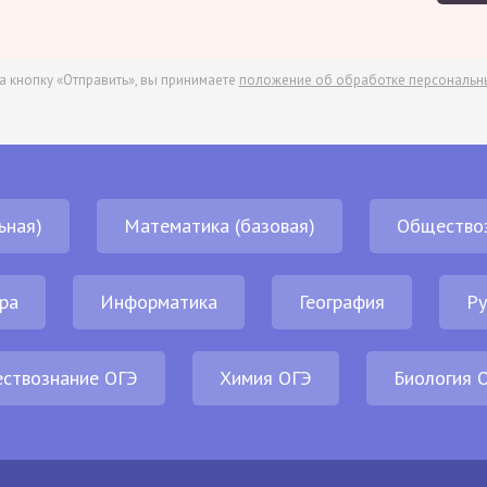
а кнопку «Отправить», вы принимаете
положение об обработке персональн
ьная)
Математика (базовая)
Общество
ра
Информатика
География
Ру
ствознание ОГЭ
Химия ОГЭ
Биология 