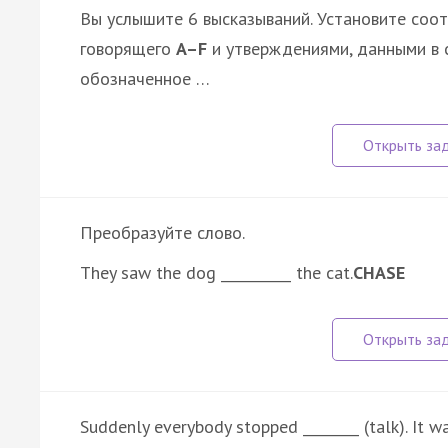
Вы услышите 6 высказываний. Установите соо
говорящего
A–F
и утверждениями, данными в 
обозначенное …
Преобразуйте слово.
They saw the dog __________ the cat.
CHASE
Suddenly everybody stopped ________ (talk). It wa