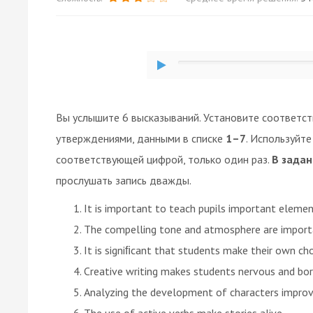
Вы услышите 6 высказываний. Установите соответс
утверждениями, данными в списке
1–7
. Используйт
соответствующей цифрой, только один раз.
В задан
прослушать запись дважды.
It is important to teach pupils important elemen
The compelling tone and atmosphere are import
It is signiﬁcant that students make their own cho
Creative writing makes students nervous and bor
Analyzing the development of characters improve
The use of active verbs make stories alive.