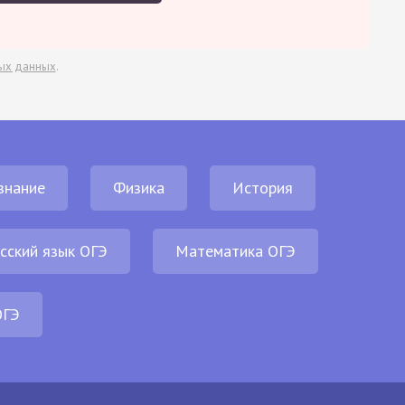
ых данных
.
знание
Физика
История
сский язык ОГЭ
Математика ОГЭ
ОГЭ