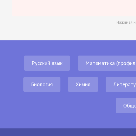
Нажимая н
Русский язык
Математика (профил
Биология
Химия
Литерату
Обще