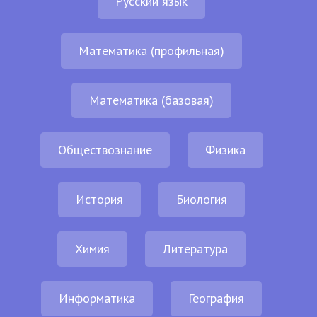
Русский язык
Математика (профильная)
Математика (базовая)
Обществознание
Физика
История
Биология
Химия
Литература
Информатика
География