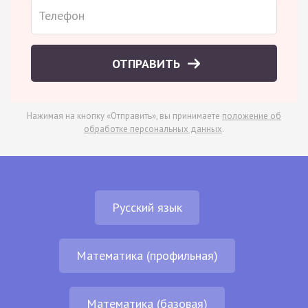
ОТПРАВИТЬ
Нажимая на кнопку «Отправить», вы принимаете
положение об
обработке персональных данных
.
Русский язык
Математика (профильная)
Математика (базовая)