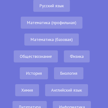
Русский язык
Математика (профильная)
Математика (базовая)
Обществознание
Физика
История
Биология
Химия
Английский язык
Литература
Информатика