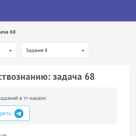
ача 68
Задание 8
ствознанию: задача 68
аданий в тг-канале:
треть
 сек.