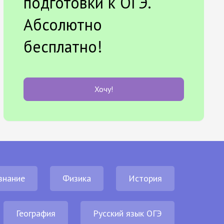
подготовки к ОГЭ.
Абсолютно
бесплатно!
Хочу!
знание
Физика
История
География
Русский язык ОГЭ