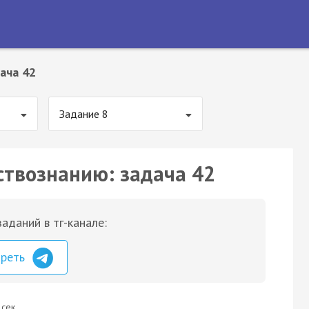
ача 42
Задание 8
ствознанию: задача 42
аданий в тг-канале:
треть
 сек.