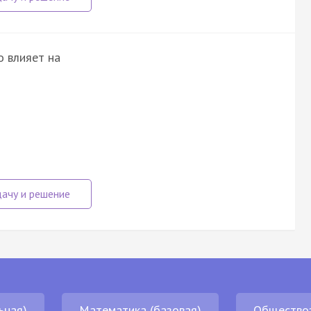
 влияет на
ьная)
Математика (базовая)
Общество