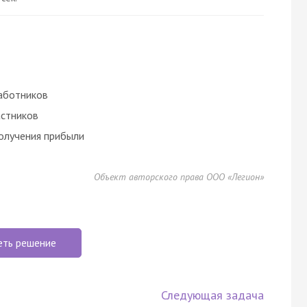
аботников
астников
получения прибыли
Объект авторского права ООО «Легион»
еть решение
Следующая задача