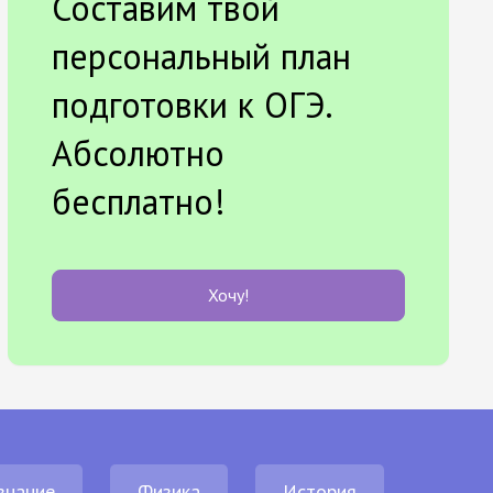
Составим твой
персональный план
подготовки к ОГЭ.
Абсолютно
бесплатно!
Хочу!
знание
Физика
История