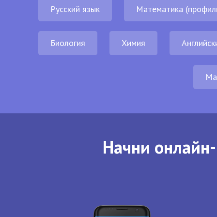
Русский язык
Математика (профил
Биология
Химия
Английск
Ма
Начни онлайн-