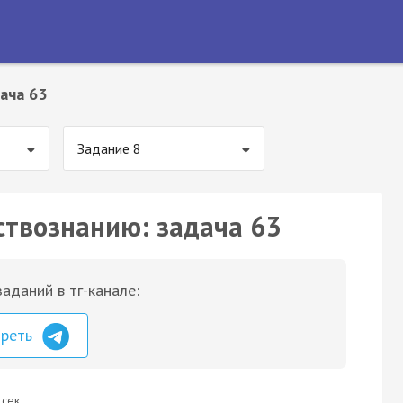
ача 63
Задание 8
ствознанию: задача 63
аданий в тг-канале:
треть
 сек.