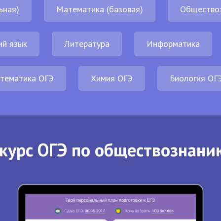
ьная)
Математика (базовая)
Общество
ий язык
Литература
Информатика
тематика ОГЭ
Химия ОГЭ
Биология ОГ
курс ОГЭ по обществознани