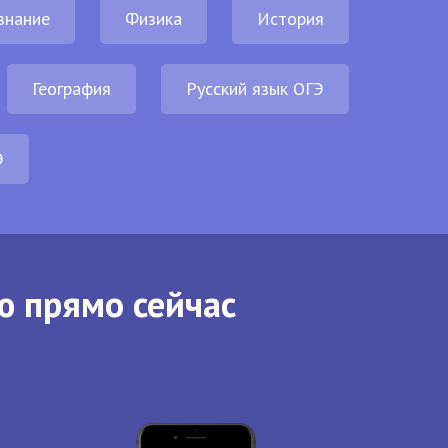
знание
Физика
История
География
Русский язык ОГЭ
Э
ю прямо сейчас