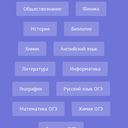
Обществознание
Физика
История
Биология
Химия
Английский язык
Литература
Информатика
География
Русский язык ОГЭ
Математика ОГЭ
Химия ОГЭ