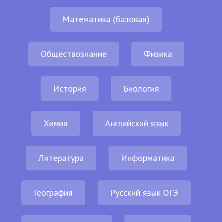
Математика (базовая)
Обществознание
Физика
История
Биология
Химия
Английский язык
Литература
Информатика
География
Русский язык ОГЭ