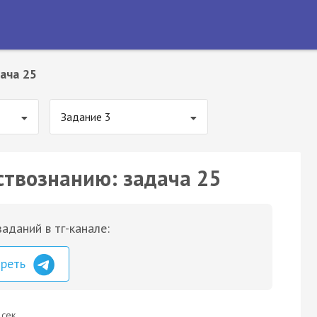
ача 25
Задание 3
ствознанию: задача 25
аданий в тг-канале:
треть
 сек.