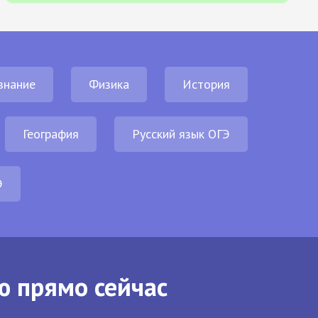
знание
Физика
История
География
Русский язык ОГЭ
Э
ю прямо сейчас