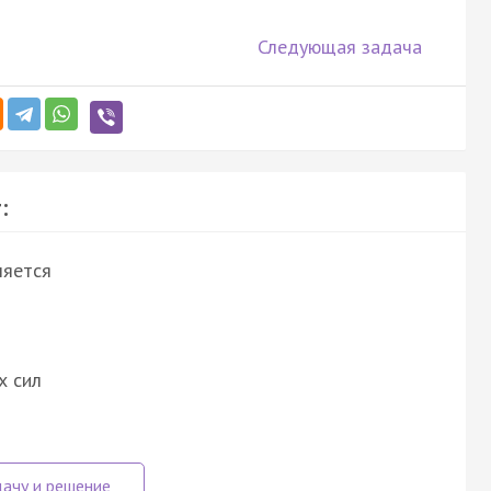
Следующая задача
:
ляется
х сил