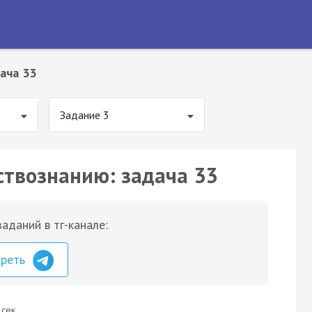
ача 33
Задание 3
ствознанию: задача 33
аданий в тг-канале:
треть
 сек.