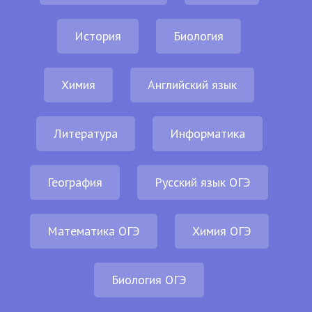
История
Биология
Химия
Английский язык
Литература
Информатика
География
Русский язык ОГЭ
Математика ОГЭ
Химия ОГЭ
Биология ОГЭ