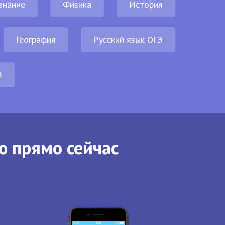
знание
Физика
История
География
Русский язык ОГЭ
Э
ю прямо сейчас