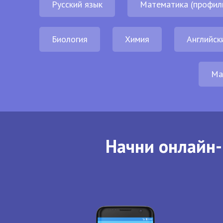
Русский язык
Математика (профил
Биология
Химия
Английск
Ма
Начни онлайн-