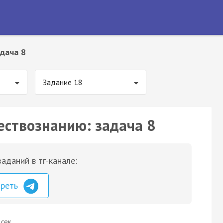
дача 8
Задание 18
ествознанию: задача 8
аданий в тг-канале:
треть
 сек.