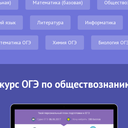
ьная)
Математика (базовая)
Общество
ий язык
Литература
Информатика
тематика ОГЭ
Химия ОГЭ
Биология ОГ
курс ОГЭ по обществознани