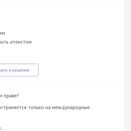
ям
быть атеистом
м праве?
остраняется только на международные
в…