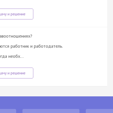
равоотношениях?
ются работник и работодатель.
егда необх…