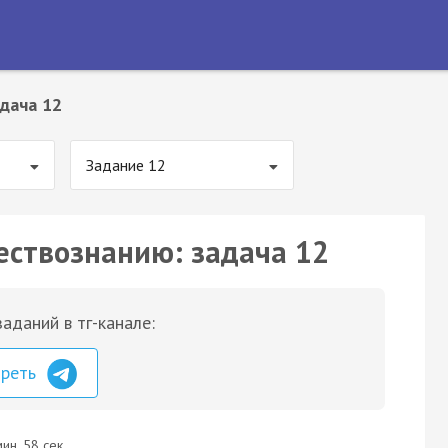
дача 12
Задание 12
ествознанию: задача 12
аданий в тг-канале:
треть
ин. 58 сек.