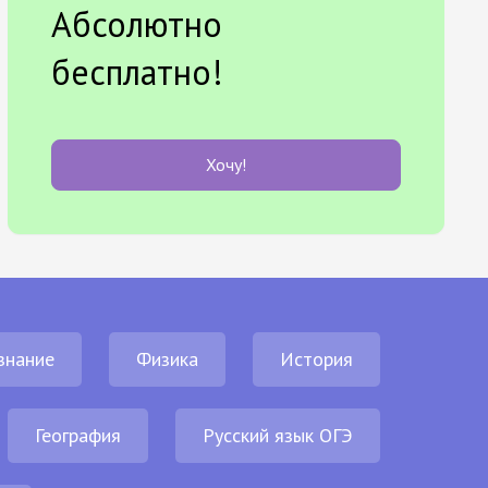
Абсолютно
бесплатно!
Хочу!
знание
Физика
История
География
Русский язык ОГЭ