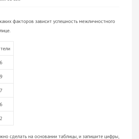
 каких факторов зависит успешность межличностного
лице.
тели
6
9
7
6
2
жно сделать на основании таблицы, и запишите цифры,