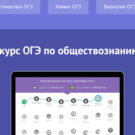
тематика ОГЭ
Химия ОГЭ
Биология ОГ
курс ОГЭ по обществознани