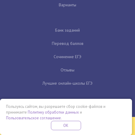
Варианты
Банк заданий
Перевод баллов
Сочинение ЕГЭ
Отзывы
Лучшие онлайн-школы ЕГЭ
Пользуясь сайтом, вы разрешаете сбор cookie-файлов и
принимаете
Политику обработки данных
и
Пользовательское соглашение
.
Бесплатная летняя школа
OK
ПОДРОБНЕЕ
ПРОВЕДИ ЭТО ЛЕТО С ПОЛЬЗОЙ