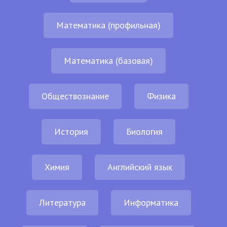
Математика (профильная)
Математика (базовая)
Обществознание
Физика
История
Биология
Химия
Английский язык
Литература
Информатика