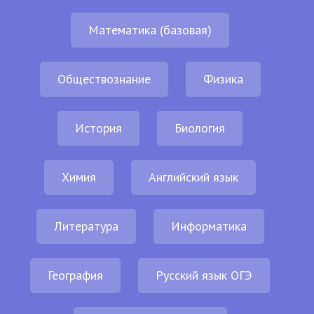
Математика (базовая)
Обществознание
Физика
История
Биология
Химия
Английский язык
Литература
Информатика
География
Русский язык ОГЭ