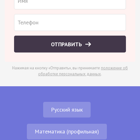
ОТПРАВИТЬ
Нажимая на кнопку «Отправить», вы принимаете
положение об
обработке персональных данных
.
Русский язык
Математика (профильная)