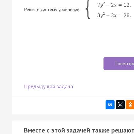
{
2
7
y
+
2
x
=
12
,
Решите систему уравнений
2
3
y
−
2
x
=
28
.
Посмотр
Предыдущая задача
Вместе с этой задачей также решают