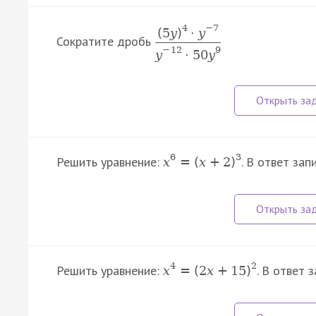
4
−
7
(
5
y
)
·
y
Сократите дробь
−
12
9
y
·
50
y
6
3
Решить уравнение:
. В ответ за
x
=
(
x
+
2
)
4
2
Решить уравнение:
. В ответ 
x
=
(
2
x
+
15
)