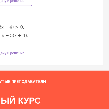
2
x
−
4
)
>
0
,
>
x
−
5
(
x
+
4
)
.
УТЫЕ ПРЕПОДАВАТЕЛИ
ЫЙ КУРС