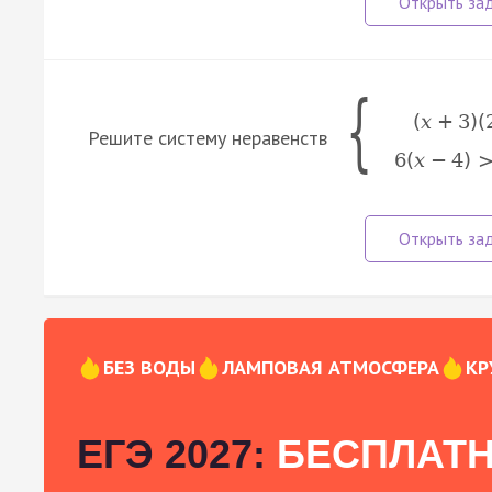
{
(
x
+
3
)
(
Решите систему неравенств
6
(
x
−
4
)
БЕЗ ВОДЫ
ЛАМПОВАЯ АТМОСФЕРА
КР
ЕГЭ 2027:
БЕСПЛАТН