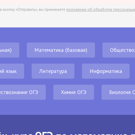
а кнопку «Отправить», вы принимаете
положение об обработке персональн
ьная)
Математика (базовая)
Общество
ий язык
Литература
Информатика
ствознание ОГЭ
Химия ОГЭ
Биология 