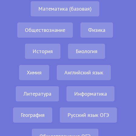
Математика (базовая)
Обществознание
Физика
История
Биология
Химия
Английский язык
Литература
Информатика
География
Русский язык ОГЭ