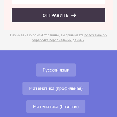
ОТПРАВИТЬ
Нажимая на кнопку «Отправить», вы принимаете
положение об
обработке персональных данных
.
Русский язык
Математика (профильная)
Математика (базовая)