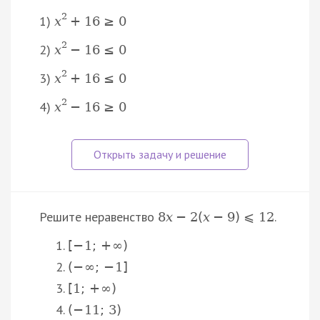
2
1)
x
+
16
≥
0
2
2)
x
−
16
≤
0
2
3)
x
+
16
≤
0
2
4)
x
−
16
≥
0
Решите неравенство
.
8
x
−
2
(
x
−
9
)
⩽
12
[
−
1
;
+
∞
)
(
−
∞
;
−
1
]
[
1
;
+
∞
)
(
−
11
;
3
)