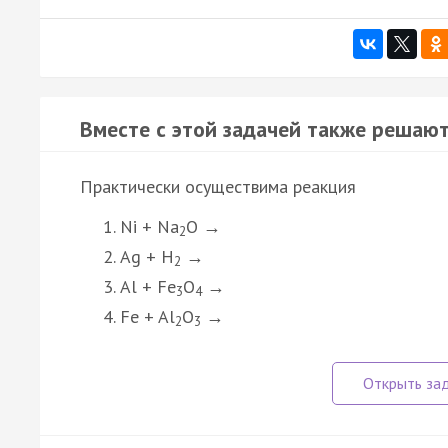
Вместе с этой задачей также решают
Практически осуществима реакция
Ni + Na
O →
2
Ag + H
→
2
Al + Fe
O
→
3
4
Fe + Al
O
→
2
3