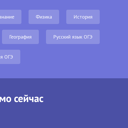
знание
Физика
История
География
Русский язык ОГЭ
ия ОГЭ
мо сейчас