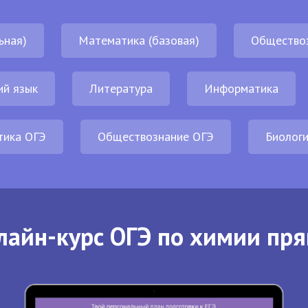
ьная)
Математика (базовая)
Общество
ий язык
Литература
Информатика
тика ОГЭ
Обществознание ОГЭ
Биолог
лайн-курс ОГЭ по химии пря