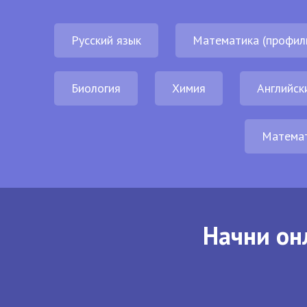
Русский язык
Математика (профил
Биология
Химия
Английск
Матема
Начни он