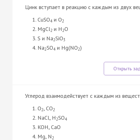
Цинк вступает в реакцию с каждым из двух ве
CuSO
и O
4
2
MgCl
и H
O
2
2
S и Na
SiO
2
3
Na
SO
и Hg(NO
)
2
4
2
Углерод взаимодействует с каждым из веществ
O
, CO
2
2
NaCl, H
SO
2
4
KOH, CaO
Mg, N
2