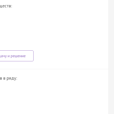
ществ:
 в ряду: