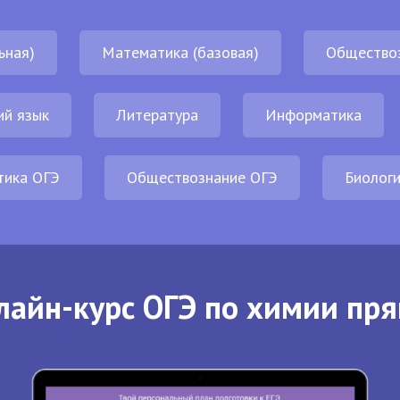
ьная)
Математика (базовая)
Общество
ий язык
Литература
Информатика
тика ОГЭ
Обществознание ОГЭ
Биолог
лайн-курс ОГЭ по химии пря