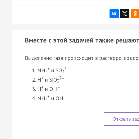
Вместе с этой задачей также решают
Выделение газа происходит в растворе, сод
+
2–
NH
и SO
4
4
+
2–
H
и SiO
3
+
–
H
и OH
+
–
NH
и OH
4