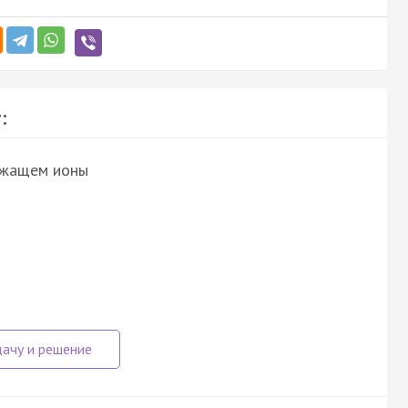
:
ержащем ионы