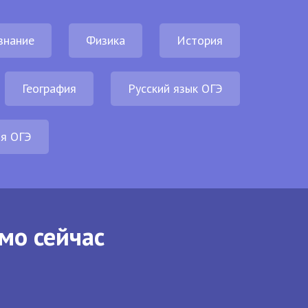
знание
Физика
История
География
Русский язык ОГЭ
ия ОГЭ
мо сейчас