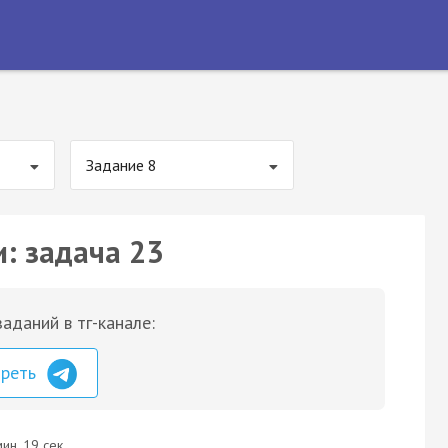
Задание 8
и: задача 23
аданий в тг-канале:
треть
ин. 19 сек.