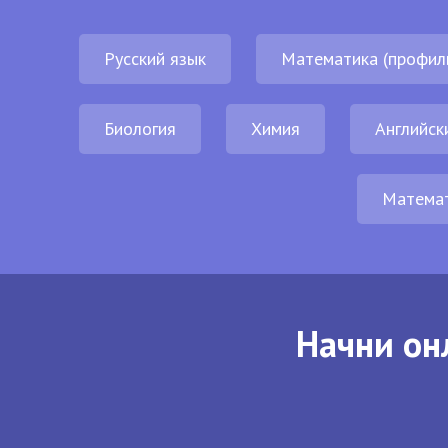
Русский язык
Математика (профил
Биология
Химия
Английск
Матема
Начни он