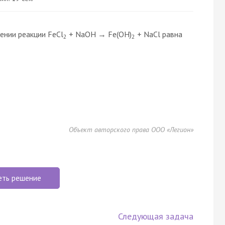
ении реакции FeCl
+ NaOH → Fe(OH)
+ NaCl равна
2
2
Объект авторского права ООО «Легион»
еть решение
Следующая задача