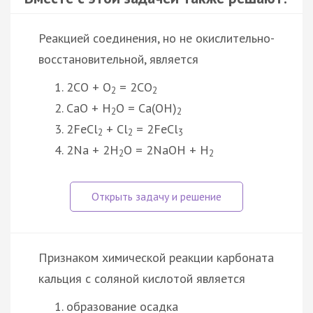
Реакцией соединения, но не окислительно-
восстановительной, является
2CO + O
= 2CO
2
2
CaO + H
O = Ca(OH)
2
2
2FeCl
+ Cl
= 2FeCl
2
2
3
2Na + 2H
O = 2NaOH + H
2
2
Признаком химической реакции карбоната
кальция с соляной кислотой является
образование осадка