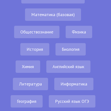
Математика (базовая)
Обществознание
Физика
История
Биология
Химия
Английский язык
Литература
Информатика
География
Русский язык ОГЭ