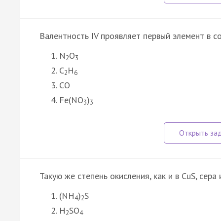
Валентность IV проявляет первый элемент в с
N
O
2
3
C
H
2
6
CO
Fe(NO
)
3
3
Такую же степень окисления, как и в CuS, сера
(NH
)
S
4
2
H
SO
2
4