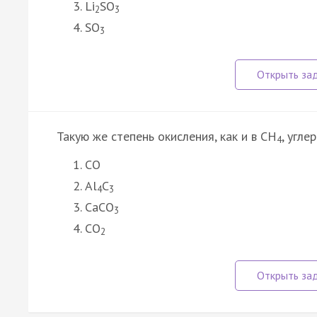
Li
SO
2
3
SO
3
Такую же степень окисления, как и в CH
, угле
4
CO
Al
C
4
3
CaCO
3
CO
2