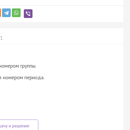
:
номером группы.
я номером периода.