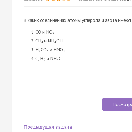
В каких соединениях атомы углерода и азота имеют
CO и NO
2
CH
и NH
OH
4
4
H
CO
и HNO
2
3
3
C
H
и NH
Cl
2
6
4
Посмотр
Предыдущая задача