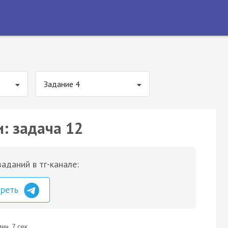
Задание 4
и: задача 12
аданий в тг-канале:
треть
ин. 7 сек.