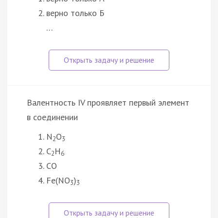
верно только Б
…
Валентность IV проявляет первый элемент
в соединении
N
O
2
3
C
H
2
6
CO
Fe(NO
)
3
3