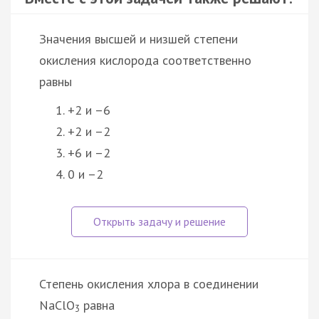
Значения высшей и низшей степени
окисления кислорода соответственно
равны
+2 и –6
+2 и –2
+6 и –2
0 и –2
Степень окисления хлора в соединении
NaClO
равна
3