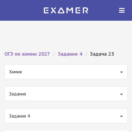
Экзамер — ЕГЭ 2027
×
ОТКРЫТЬ
Экзамер
Бесплатно - В Google Play
ОГЭ по химии 2027
/
Задание 4
/
Задача 23
Химия
Задания
Задание 4