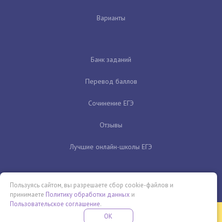
Варианты
Банк заданий
Перевод баллов
Сочинение ЕГЭ
Отзывы
Лучшие онлайн-школы ЕГЭ
Пользуясь сайтом, вы разрешаете сбор cookie-файлов и
принимаете
Политику обработки данных
и
Пользовательское соглашение
.
Бесплатная летняя школа
OK
ПОДРОБНЕЕ