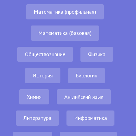
Математика (профильная)
Математика (базовая)
Обществознание
Физика
История
Биология
Химия
Английский язык
Литература
Информатика