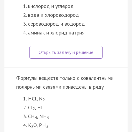
кислород и углерод
вода и хлороводород
сероводород и водород
аммиак и хлорид натрия
Формулы веществ только с ковалентными
полярными связями приведены в ряду
HCl, N
2
Cl
, HI
2
СH
, NH
4
3
K
O, PH
2
3