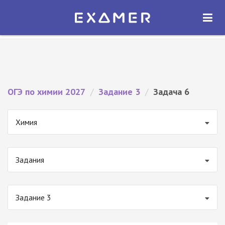
Экзамер — ЕГЭ 2027
×
ОТКРЫТЬ
Экзамер
Бесплатно - В Google Play
ОГЭ по химии 2027
/
Задание 3
/
Задача 6
Химия
Задания
Задание 3