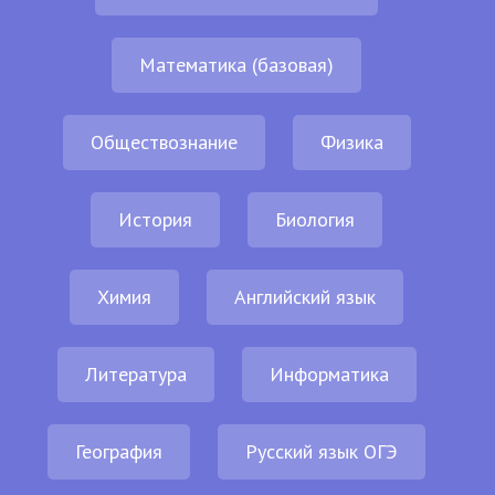
Математика (базовая)
Обществознание
Физика
История
Биология
Химия
Английский язык
Литература
Информатика
География
Русский язык ОГЭ