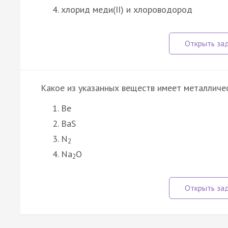
хлорид меди(II) и хлороводород
Какое из указанных веществ имеет металличе
Be
BaS
N
2
Na
O
2