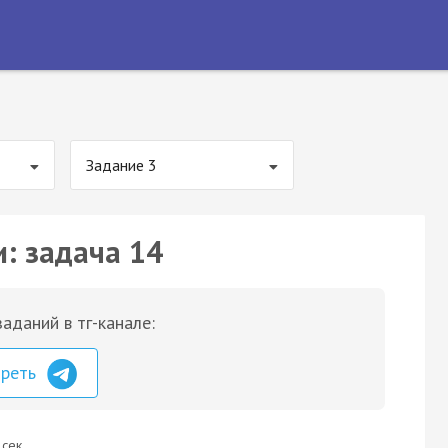
Задание 3
и: задача 14
аданий в тг-канале:
треть
 сек.