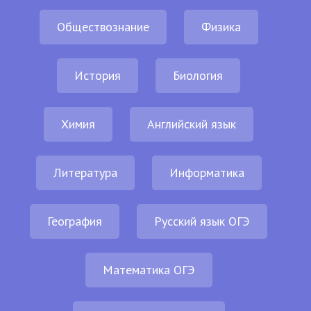
Обществознание
Физика
История
Биология
Химия
Английский язык
Литература
Информатика
География
Русский язык ОГЭ
Математика ОГЭ