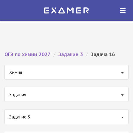
Экзамер — ЕГЭ 2027
×
ОТКРЫТЬ
Экзамер
Бесплатно - В Google Play
ОГЭ по химии 2027
/
Задание 3
/
Задача 16
Химия
Задания
Задание 3