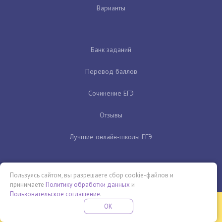
Варианты
Банк заданий
Перевод баллов
Сочинение ЕГЭ
Отзывы
Лучшие онлайн-школы ЕГЭ
Пользуясь сайтом, вы разрешаете сбор cookie-файлов и
принимаете
Политику обработки данных
и
Пользовательское соглашение
.
Бесплатная летняя школа
OK
ПОДРОБНЕЕ
ПРОВЕДИ ЭТО ЛЕТО С ПОЛЬЗОЙ