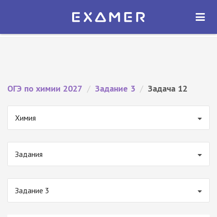
Экзамер — ЕГЭ 2027
×
ОТКРЫТЬ
Экзамер
Бесплатно - В Google Play
ОГЭ по химии 2027
/
Задание 3
/
Задача 12
Химия
Задания
Задание 3