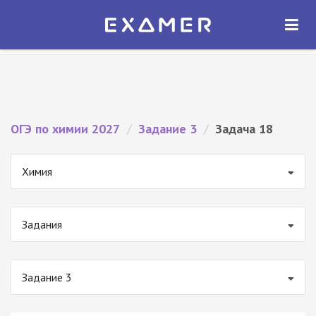
Экзамер — ЕГЭ 2027
×
ОТКРЫТЬ
Экзамер
Бесплатно - В Google Play
ОГЭ по химии 2027
/
Задание 3
/
Задача 18
Химия
Задания
Задание 3