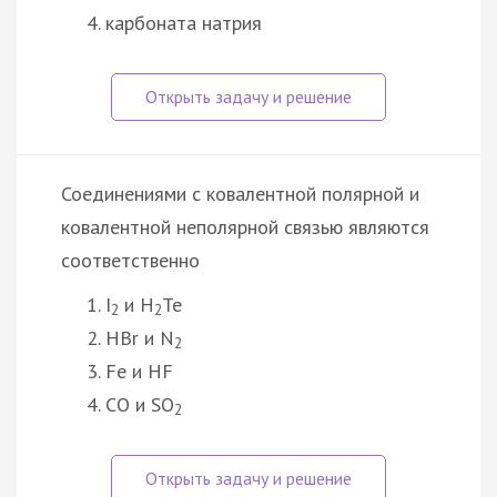
карбоната натрия
Соединениями с ковалентной полярной и
ковалентной неполярной связью являются
соответственно
I
и H
Te
2
2
HBr и N
2
Fe и HF
CO и SO
2