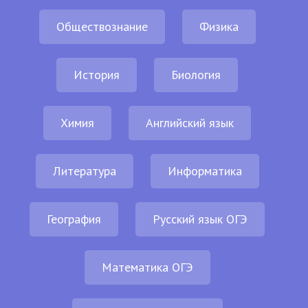
Обществознание
Физика
История
Биология
Химия
Английский язык
Литература
Информатика
География
Русский язык ОГЭ
Математика ОГЭ