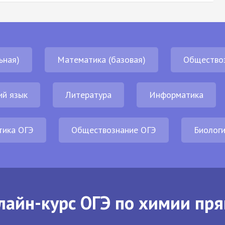
ьная)
Математика (базовая)
Общество
ий язык
Литература
Информатика
тика ОГЭ
Обществознание ОГЭ
Биолог
лайн-курс ОГЭ по химии пря