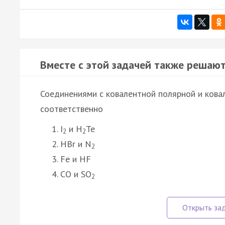
Вместе с этой задачей также решают
Соединениями с ковалентной полярной и кова
соответственно
I
и H
Te
2
2
HBr и N
2
Fe и HF
CO и SO
2