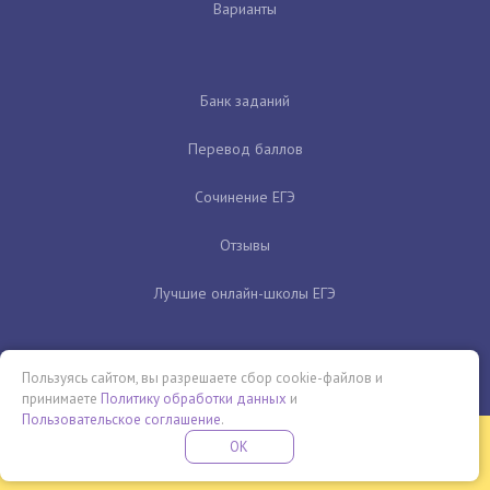
Варианты
Банк заданий
Перевод баллов
Сочинение ЕГЭ
Отзывы
Лучшие онлайн-школы ЕГЭ
Пользуясь сайтом, вы разрешаете сбор cookie-файлов и
принимаете
Политику обработки данных
и
Пользовательское соглашение
.
Бесплатная летняя школа
OK
ПОДРОБНЕЕ
ПРОВЕДИ ЭТО ЛЕТО С ПОЛЬЗОЙ