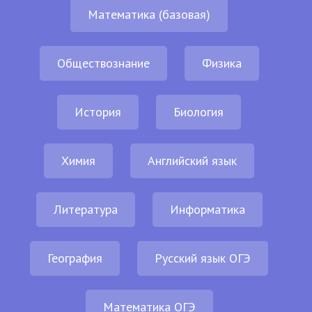
Математика (базовая)
Обществознание
Физика
История
Биология
Химия
Английский язык
Литература
Информатика
География
Русский язык ОГЭ
Математика ОГЭ