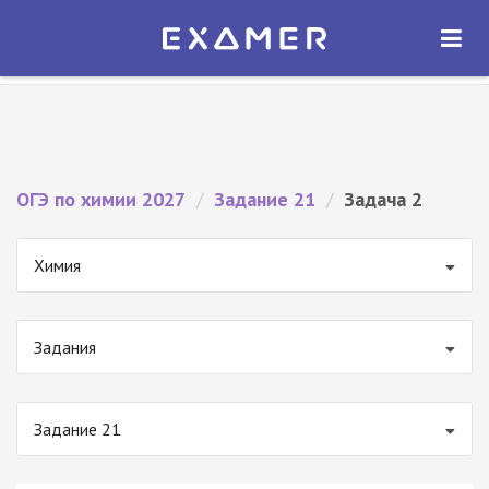
Экзамер — ЕГЭ 2027
×
ОТКРЫТЬ
Экзамер
Бесплатно - В Google Play
ОГЭ по химии 2027
/
Задание 21
/
Задача 2
Химия
Задания
Задание 21