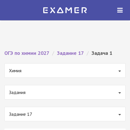
Экзамер — ЕГЭ 2027
×
ОТКРЫТЬ
Экзамер
Бесплатно - В Google Play
ОГЭ по химии 2027
/
Задание 17
/
Задача 1
Химия
Задания
Задание 17