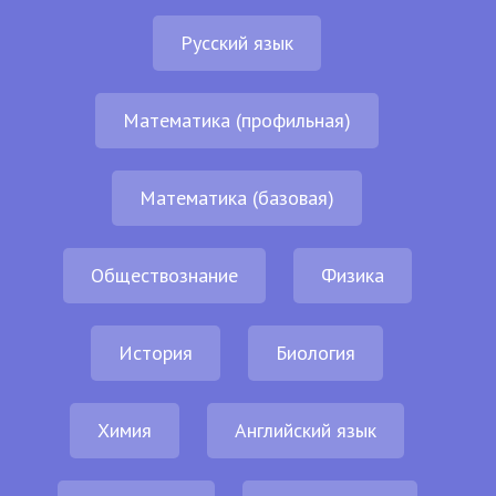
Русский язык
Математика (профильная)
Математика (базовая)
Обществознание
Физика
История
Биология
Химия
Английский язык