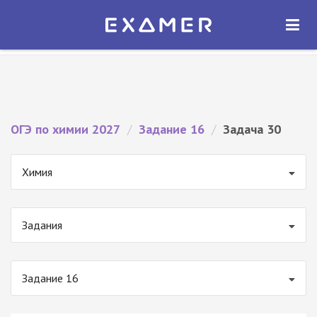
Экзамер — ЕГЭ 2027
×
ОТКРЫТЬ
Экзамер
Бесплатно - В Google Play
ОГЭ по химии 2027
/
Задание 16
/
Задача 30
Химия
Задания
Задание 16