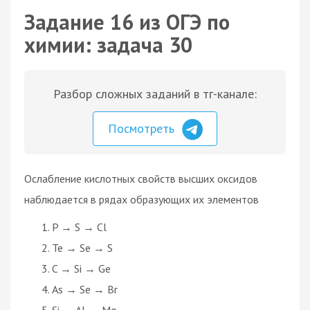
Задание 16 из ОГЭ по
химии: задача 30
Разбор сложных заданий в тг-канале:
Посмотреть
Ослабление кислотных свойств высших оксидов
наблюдается в рядах образующих их элементов
P → S → Cl
Te → Se → S
C → Si → Ge
As → Se → Br
Si → Al → Mg