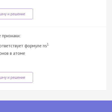
 признаки:
1
ответствует формуле ns
онов в атоме