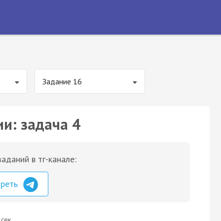
Задание 16
ии: задача 4
аданий в тг-канале:
треть
 сек.