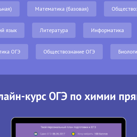
ьная)
Математика (базовая)
Общество
ий язык
Литература
Информатика
тика ОГЭ
Обществознание ОГЭ
Биолог
лайн-курс ОГЭ по химии пря