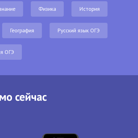
знание
Физика
История
География
Русский язык ОГЭ
ия ОГЭ
мо сейчас