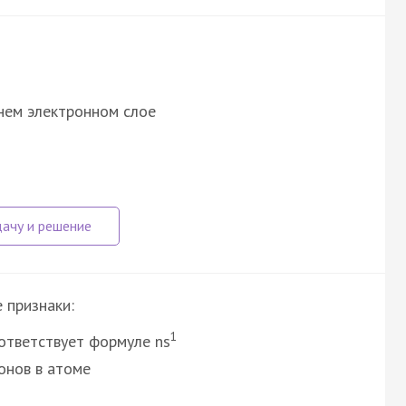
нем электронном слое
 признаки:
1
ответствует формуле ns
онов в атоме