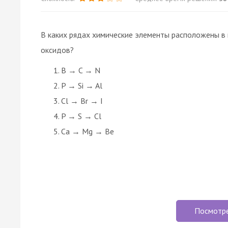
В каких рядах химические элементы расположены в
оксидов?
В → C → N
P → Si → Al
Cl → Br → I
P → S → Cl
Ca → Mg → Be
Посмотр