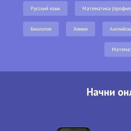
Русский язык
Математика (профил
Биология
Химия
Английск
Матема
Начни он