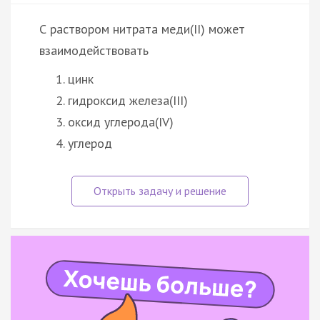
С раствором нитрата меди(II) может
взаимодействовать
цинк
гидроксид железа(III)
оксид углерода(IV)
углерод