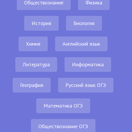
Обществознание
Физика
История
Биология
Химия
Английский язык
Литература
Информатика
География
Русский язык ОГЭ
Математика ОГЭ
Обществознание ОГЭ