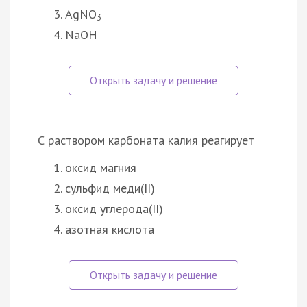
AgNO
3
NaOH
С раствором карбоната калия реагирует
оксид магния
сульфид меди(II)
оксид углерода(II)
азотная кислота