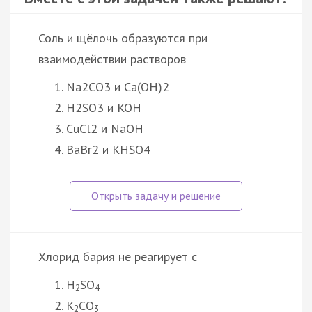
Соль и щёлочь образуются при
взаимодействии растворов
Na2CO3 и Ca(OH)2
H2SO3 и KOH
CuCl2 и NaOH
BaBr2 и KHSO4
Хлорид бария не реагирует с
H
SO
2
4
K
CO
2
3