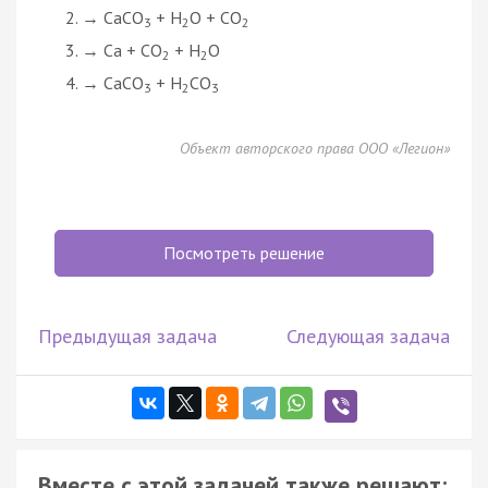
→ CaCO
+ H
O + CO
3
2
2
→ Ca + CO
+ H
O
2
2
→ CaCO
+ H
CO
3
2
3
Объект авторского права ООО «Легион»
Посмотреть решение
Предыдущая задача
Следующая задача
Вместе с этой задачей также решают: