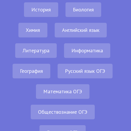
История
Биология
Химия
Английский язык
Литература
Информатика
География
Русский язык ОГЭ
Математика ОГЭ
Обществознание ОГЭ