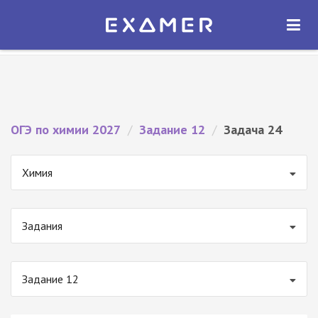
Экзамер — ЕГЭ 2027
×
ОТКРЫТЬ
Экзамер
Бесплатно - В Google Play
ОГЭ по химии 2027
/
Задание 12
/
Задача 24
Химия
Задания
Задание 12