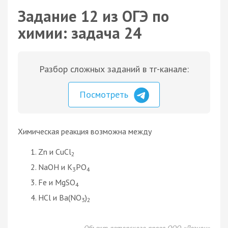
Задание 12 из ОГЭ по
химии: задача 24
Разбор сложных заданий в тг-канале:
Посмотреть
Химическая реакция возможна между
Zn и CuCl
2
NaOH и K
PO
3
4
Fe и MgSO
4
HCl и Ba(NO
)
3
2
Объект авторского права ООО «Легион»