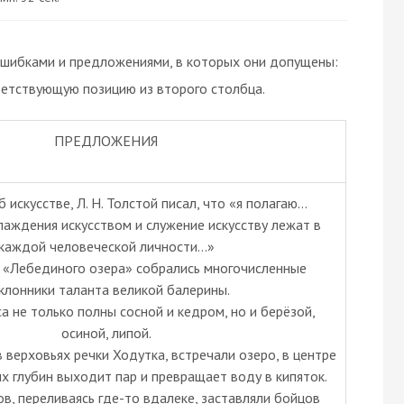
шибками и предложениями, в которых они допущены:
ветствующую позицию из второго столбца.
ПРЕДЛОЖЕНИЯ
б искусстве, Л. Н. Толстой писал, что «я полагаю…
лаждения искусством и служение искусству лежат в
каждой человеческой личности…»
у «Лебединого озера» собрались многочисленные
клонники таланта великой балерины.
са не только полны сосной и кедром, но и берёзой,
осиной, липой.
в верховьях речки Ходутка, встречали озеро, в центре
х глубин выходит пар и превращает воду в кипяток.
ов, переливаясь где-то вдалеке, заставляли бойцов