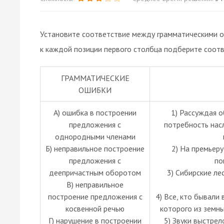
Установите соответствие между грамматическими о
к каждой позиции первого столбца подберите соот
ГРАММАТИЧЕСКИЕ
ОШИБКИ
А) ошибка в построении
1) Рассуждая о
предложения с
потребность нас
однородными членами
Б) неправильное построение
2) На премьер
предложения с
по
деепричастным оборотом
3) Сибирские ле
В) неправильное
построение предложения с
4) Все, кто бывали 
косвенной речью
которого из земны
Г) нарушение в построении
5) Звуки выстрел