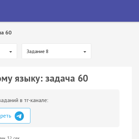
ча 60
Задание 8
ому языку: задача 60
аданий в тг-канале:
треть
ин. 32 сек.