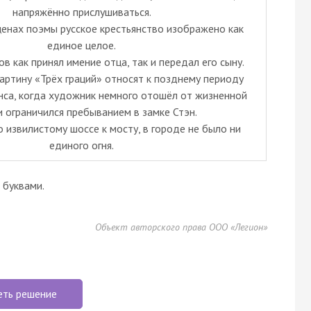
напряжённо прислушиваться.
ценах поэмы русское крестьянство изображено как
единое целое.
в как принял имение отца, так и передал его сыну.
артину «Трёх граций» относят к позднему периоду
нса, когда художник немного отошёл от жизненной
и ограничился пребыванием в замке Стэн.
 извилистому шоссе к мосту, в городе не было ни
единого огня.
буквами.
Объект авторского права ООО «Легион»
еть решение