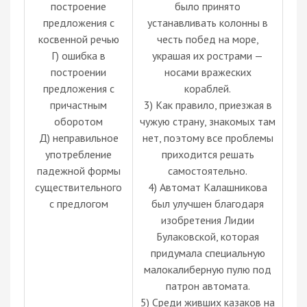
построение
было принято
предложения с
устанавливать колонны в
косвенной речью
честь побед на море,
Г) ошибка в
украшая их рострами —
построении
носами вражеских
предложения с
кораблей.
причастным
3) Как правило, приезжая в
оборотом
чужую страну, знакомых там
Д) неправильное
нет, поэтому все проблемы
употребление
приходится решать
падежной формы
самостоятельно.
существительного
4) Автомат Калашникова
с предлогом
был улучшен благодаря
изобретения Лидии
Булаковской, которая
придумала специальную
малокалиберную пулю под
патрон автомата.
5) Среди живших казаков на