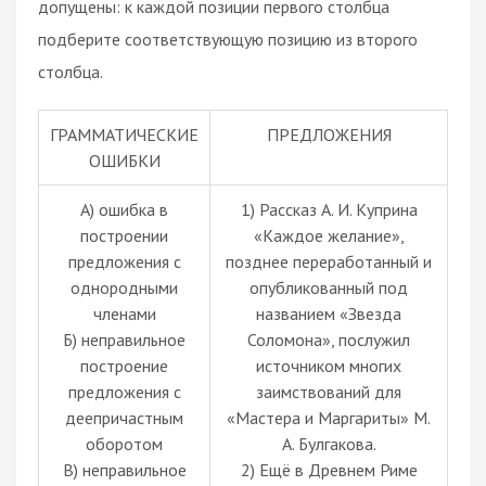
допущены: к каждой позиции первого столбца
подберите соответствующую позицию из второго
столбца.
ГРАММАТИЧЕСКИЕ
ПРЕДЛОЖЕНИЯ
ОШИБКИ
А) ошибка в
1) Рассказ А. И. Куприна
построении
«Каждое желание»,
предложения с
позднее переработанный и
однородными
опубликованный под
членами
названием «Звезда
Б) неправильное
Соломона», послужил
построение
источником многих
предложения с
заимствований для
деепричастным
«Мастера и Маргариты» М.
оборотом
А. Булгакова.
В) неправильное
2) Ещё в Древнем Риме