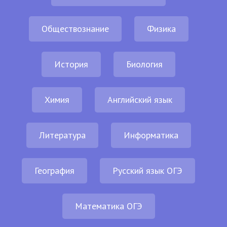
Обществознание
Физика
История
Биология
Химия
Английский язык
Литература
Информатика
География
Русский язык ОГЭ
Математика ОГЭ