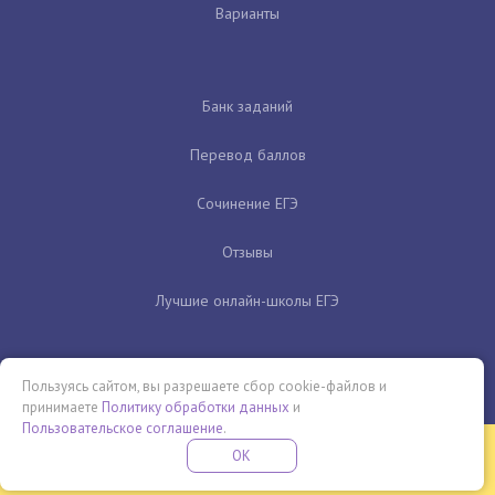
Варианты
Банк заданий
Перевод баллов
Сочинение ЕГЭ
Отзывы
Лучшие онлайн-школы ЕГЭ
Пользуясь сайтом, вы разрешаете сбор cookie-файлов и
принимаете
Политику обработки данных
и
Пользовательское соглашение
.
Бесплатная летняя школа
OK
ПОДРОБНЕЕ
ПРОВЕДИ ЭТО ЛЕТО С ПОЛЬЗОЙ