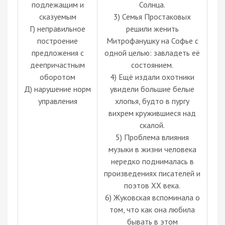
подлежащим и
Солнца.
сказуемым
3) Семья Простаковых
Г) неправильное
решили женить
построение
Митрофанушку на Софье с
предложения с
одной целью: завладеть её
деепричастным
состоянием.
оборотом
4) Ещё издали охотники
Д) нарушение норм
увидели большие белые
управления
хлопья, будто в пургу
вихрем кружившиеся над
скалой.
5) Проблема влияния
музыки в жизни человека
нередко поднималась в
произведениях писателей и
поэтов XX века.
6) Жуковская вспоминала о
том, что как она любила
бывать в этом