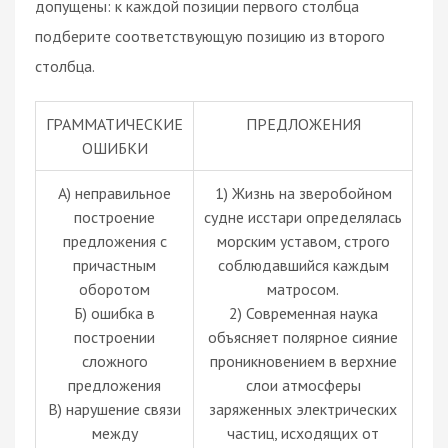
допущены: к каждой позиции первого столбца
подберите соответствующую позицию из второго
столбца.
ГРАММАТИЧЕСКИЕ
ПРЕДЛОЖЕНИЯ
ОШИБКИ
А) неправильное
1) Жизнь на зверобойном
построение
судне исстари определялась
предложения с
морским уставом, строго
причастным
соблюдавшийся каждым
оборотом
матросом.
Б) ошибка в
2) Современная наука
построении
объясняет полярное сияние
сложного
проникновением в верхние
предложения
слои атмосферы
В) нарушение связи
заряженных электрических
между
частиц, исходящих от