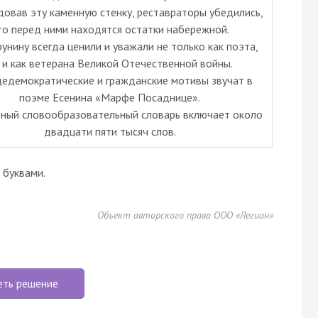
довав эту каменную стенку, реставраторы убедились,
то перед ними находятся остатки набережной.
рунину всегда ценили и уважали не только как поэта,
 и как ветерана Великой Отечественной войны.
едемократические и гражданские мотивы звучат в
поэме Есенина «Марфе Посаднице».
ьный словообразовательный словарь включает около
двадцати пяти тысяч слов.
буквами.
Объект авторского права ООО «Легион»
еть решение