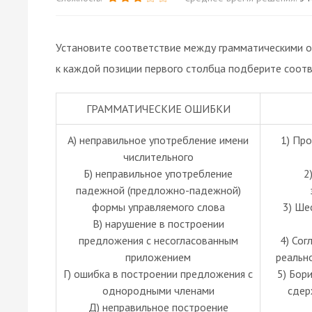
Установите соответствие между грамматическими о
к каждой позиции первого столбца подберите соот
ГРАММАТИЧЕСКИЕ ОШИБКИ
А) неправильное употребление имени
1) Про
числительного
Б) неправильное употребление
2
падежной (предложно-падежной)
формы управляемого слова
3) Ше
В) нарушение в построении
предложения с несогласованным
4) Сог
приложением
реальн
Г) ошибка в построении предложения с
5) Бор
однородными членами
сдер
Д) неправильное построение