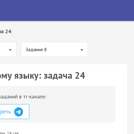
ча 24
Задание 8
ому языку: задача 24
аданий в тг-канале:
треть
ин. 14 сек.