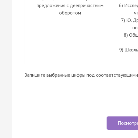
предложения с деепричастным
6) Иссле
оборотом
ч
7) Ю. Д
но
8) Общ
9) Школ
Запишите выбранные цифры под соответствующими 
Посмотр