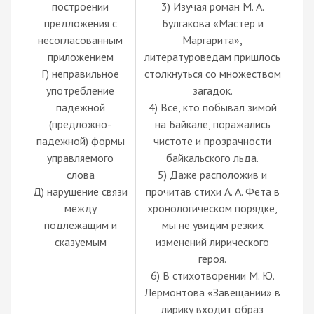
построении
3) Изучая роман М. А.
предложения с
Булгакова «Мастер и
несогласованным
Маргарита»,
приложением
литературоведам пришлось
Г) неправильное
столкнуться со множеством
употребление
загадок.
падежной
4) Все, кто побывал зимой
(предложно-
на Байкале, поражались
падежной) формы
чистоте и прозрачности
управляемого
байкальского льда.
слова
5) Даже расположив и
Д) нарушение связи
прочитав стихи А. А. Фета в
между
хронологическом порядке,
подлежащим и
мы не увидим резких
сказуемым
изменений лирического
героя.
6) В стихотворении М. Ю.
Лермонтова «Завещании» в
лирику входит образ