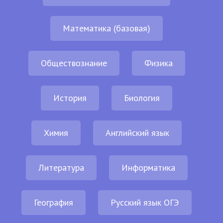
Математика (базовая)
Обществознание
Физика
История
Биология
Химия
Английский язык
Литература
Информатика
География
Русский язык ОГЭ